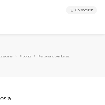
Connexion
cassonne
Produits
Restaurant L’Ambrosia
osia