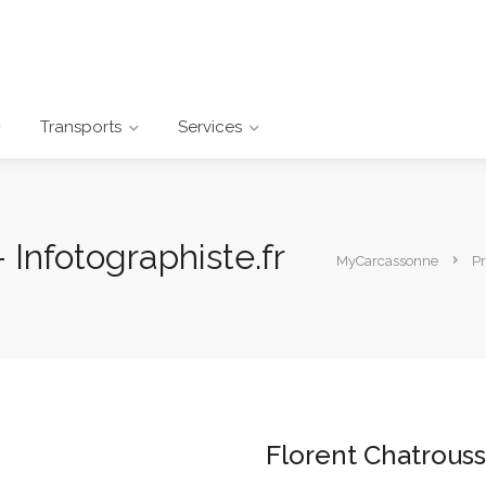
Transports
Services
 Infotographiste.fr
MyCarcassonne
Pr
Florent Chatrouss