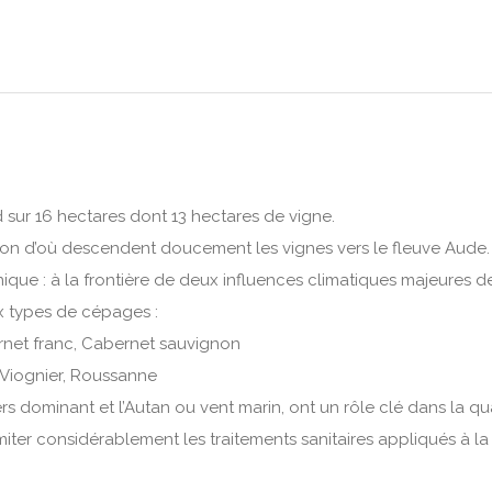
nd sur 16 hectares dont 13 hectares de vigne.
lon d’où descendent doucement les vignes vers le fleuve Aude.
nique : à la frontière de deux influences climatiques majeures d
x types de cépages :
ernet franc, Cabernet sauvignon
 Viognier, Roussanne
s dominant et l’Autan ou vent marin, ont un rôle clé dans la qua
imiter considérablement les traitements sanitaires appliqués à la