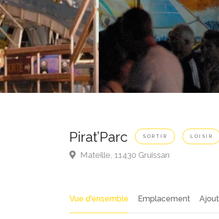
Pirat’Parc
SORTIR
LOISIR
Mateille, 11430 Gruissan
Vue d'ensemble
Emplacement
Ajou