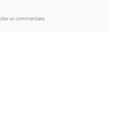
lier un commentaire.
Liens utiles
Commentaires
Mon profil
Favoris
Mes sites
t, et ajoutez
Réservations
Ajouter un site