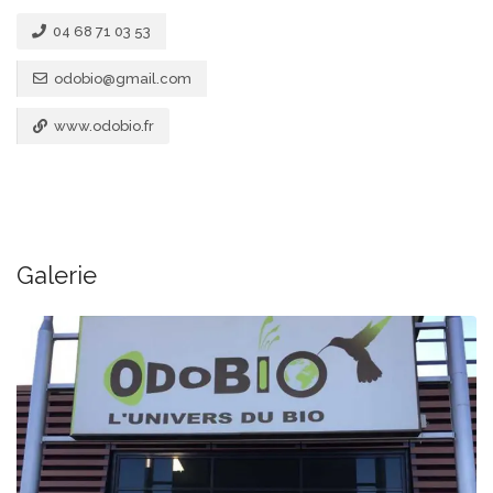
04 68 71 03 53
odobio@gmail.com
www.odobio.fr
Galerie