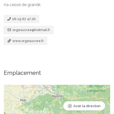
n’a cessé de grandir..
06 19 67 47 26
orgesucree@hotmail.fr
www.orgesucree.fr
Emplacement
Avoir la direction