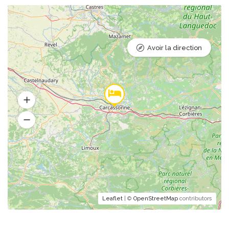
Avoir la direction
Leaflet
| ©
OpenStreetMap
contributors