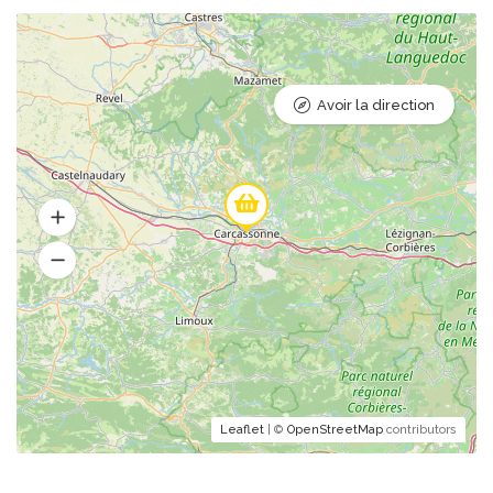
Avoir la direction
Leaflet
| ©
OpenStreetMap
contributors