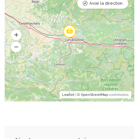
Avoir la direction
Leaflet
| ©
OpenStreetMap
contributors