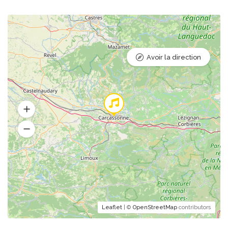
Avoir la direction
Leaflet
| ©
OpenStreetMap
contributors