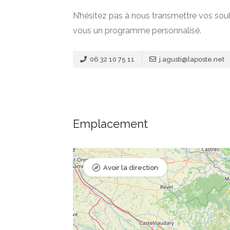
N’hésitez pas à nous transmettre vos souh
vous un programme personnalisé.
06 32 10 75 11
j.agusti@laposte.net
Emplacement
Avoir la direction