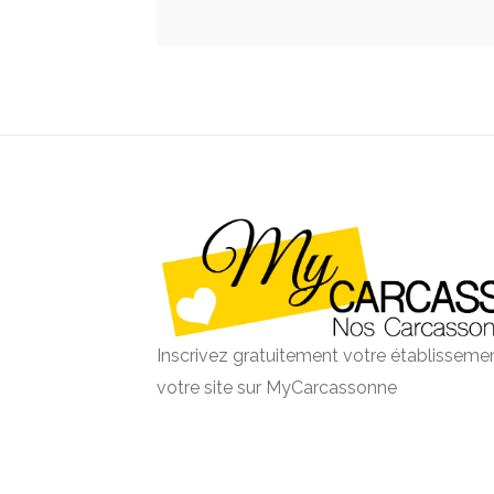
Inscrivez gratuitement votre établissemen
votre site sur MyCarcassonne