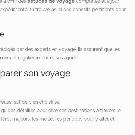
à offrir des
astuces de voyage
complètes et à jour.
xpérimenté, tu trouveras ici des conseils pertinents pour
le
rédigés par des experts en voyage. Ils assurent que les
entes
et régulièrement mises à jour.
parer son voyage
ussi est de bien choisir sa
uides détaillés pour diverses destinations à travers le
térêt majeurs, les meilleures périodes pour y aller, et