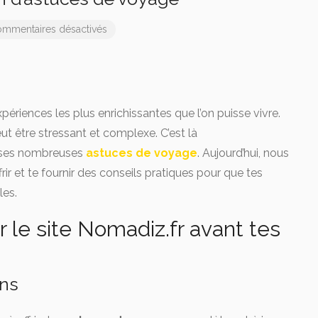
mmentaires désactivés
ériences les plus enrichissantes que l’on puisse vivre.
t être stressant et complexe. C’est là
c ses nombreuses
astuces de voyage
. Aujourd’hui, nous
frir et te fournir des conseils pratiques pour que tes
les.
 le site Nomadiz.fr avant tes
ons