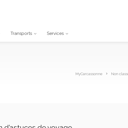
Transports
Services
MyCarcassonne
Non class
in d’astuces de voyage