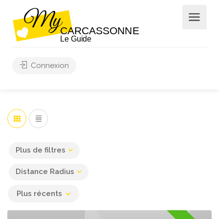
Filtrer par prix
Chercher
Connexion
Leaflet
| ©
OpenStreetMap
contributors
Plus de filtres
Distance Radius
Plus récents